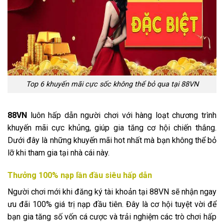
Top 6 khuyến mãi cực sốc không thể bỏ qua tại 88VN
88VN
luôn hấp dẫn người chơi với hàng loạt chương trình
khuyến mãi cực khủng, giúp gia tăng cơ hội chiến thắng.
Dưới đây là những khuyến mãi hot nhất mà bạn không thể bỏ
lỡ khi tham gia tại nhà cái này.
Thưởng 100% nạp lần đầu siêu hấp dẫn
Người chơi mới khi đăng ký tài khoản tại 88VN sẽ nhận ngay
ưu đãi 100% giá trị nạp đầu tiên. Đây là cơ hội tuyệt vời để
bạn gia tăng số vốn cá cược và trải nghiệm các trò chơi hấp