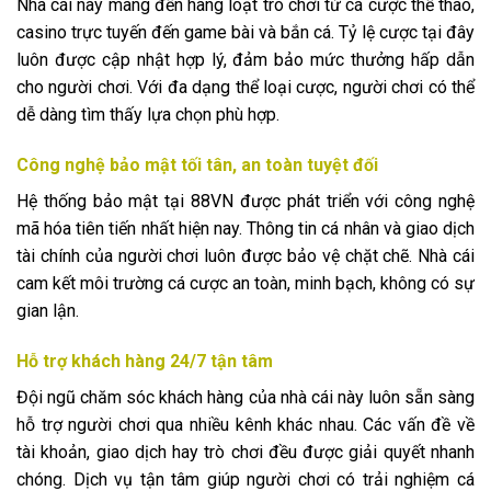
Nhà cái này mang đến hàng loạt trò chơi từ cá cược thể thao,
casino trực tuyến đến game bài và bắn cá. Tỷ lệ cược tại đây
luôn được cập nhật hợp lý, đảm bảo mức thưởng hấp dẫn
cho người chơi. Với đa dạng thể loại cược, người chơi có thể
dễ dàng tìm thấy lựa chọn phù hợp.
Công nghệ bảo mật tối tân, an toàn tuyệt đối
Hệ thống bảo mật tại 88VN được phát triển với công nghệ
mã hóa tiên tiến nhất hiện nay. Thông tin cá nhân và giao dịch
tài chính của người chơi luôn được bảo vệ chặt chẽ. Nhà cái
cam kết môi trường cá cược an toàn, minh bạch, không có sự
gian lận.
Hỗ trợ khách hàng 24/7 tận tâm
Đội ngũ chăm sóc khách hàng của nhà cái này luôn sẵn sàng
hỗ trợ người chơi qua nhiều kênh khác nhau. Các vấn đề về
tài khoản, giao dịch hay trò chơi đều được giải quyết nhanh
chóng. Dịch vụ tận tâm giúp người chơi có trải nghiệm cá