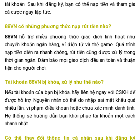
tài khoản. Sau khi đăng ký, bạn có thể nạp tiền và tham gia
cá cược ngay lập tức.
88VN có những phương thức nạp rút tiền nào?
88VN
hỗ trợ nhiều phương thức giao dịch linh hoạt như
chuyển khoản ngân hàng, ví điện tử và thẻ game. Quá trình
nạp tiền diễn ra nhanh chóng, rút tiền cũng được xử lý trong
thời gian ngắn. Đảm bảo mọi giao dịch đều an toàn và thuận
tiện cho người chơi.
Tài khoản 88VN bị khóa, xử lý như thế nào?
Nếu tài khoản của bạn bị khóa, hãy liên hệ ngay với CSKH để
được hỗ trợ. Nguyên nhân có thể do nhập sai mật khẩu quá
nhiều lần, vi phạm điều khoản hoặc chưa xác minh danh tính.
Hệ thống sẽ hướng dẫn bạn khôi phục tài khoản một cách
nhanh nhất.
Có thể thay đổi thông tin cá nhân sau khi đăng ký