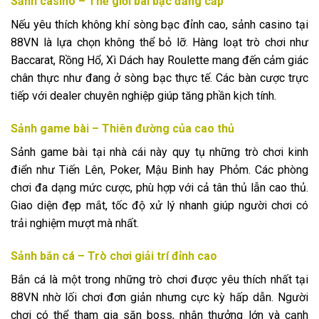
Sảnh casino – Thế giới bài bạc đẳng cấp
Nếu yêu thích không khí sòng bạc đỉnh cao, sảnh casino tại
88VN là lựa chọn không thể bỏ lỡ. Hàng loạt trò chơi như
Baccarat, Rồng Hổ, Xì Dách hay Roulette mang đến cảm giác
chân thực như đang ở sòng bạc thực tế. Các bàn cược trực
tiếp với dealer chuyên nghiệp giúp tăng phần kịch tính.
Sảnh game bài – Thiên đường của cao thủ
Sảnh game bài tại nhà cái này quy tụ những trò chơi kinh
điển như Tiến Lên, Poker, Mậu Binh hay Phỏm. Các phòng
chơi đa dạng mức cược, phù hợp với cả tân thủ lẫn cao thủ.
Giao diện đẹp mắt, tốc độ xử lý nhanh giúp người chơi có
trải nghiệm mượt mà nhất.
Sảnh bắn cá – Trò chơi giải trí đỉnh cao
Bắn cá là một trong những trò chơi được yêu thích nhất tại
88VN nhờ lối chơi đơn giản nhưng cực kỳ hấp dẫn. Người
chơi có thể tham gia săn boss, nhận thưởng lớn và cạnh