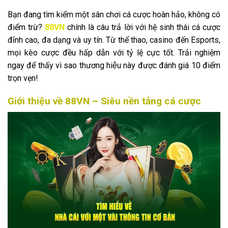
Bạn đang tìm kiếm một sân chơi cá cược hoàn hảo, không có
điểm trừ?
88VN
chính là câu trả lời với hệ sinh thái cá cược
đỉnh cao, đa dạng và uy tín. Từ thể thao, casino đến Esports,
mọi kèo cược đều hấp dẫn với tỷ lệ cực tốt. Trải nghiệm
ngay để thấy vì sao thương hiệu này được đánh giá 10 điểm
trọn vẹn!
Giới thiệu về 88VN – Siêu nền tảng cá cược