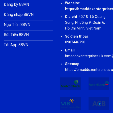
Website
:
Đăng ký 88VN
https://bmaddoxenterprise
Đăng nhập 88VN
Địa chỉ
: 407 Đ. Lê Quang
Sung, Phường 9, Quận 6,
Nạp Tiền 88VN
Hồ Chí Minh, Việt Nam
Rút Tiền 88VN
Số điện thoại
:
0987446790
Tải App 88VN
Email
:
bmaddoxenterprises.uk.com
Sitemap
:
https://bmaddoxenterprises.