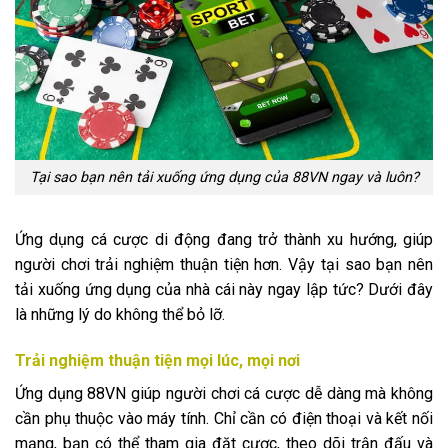
Tại sao bạn nên tải xuống ứng dụng của 88VN ngay và luôn?
Ứng dụng cá cược di động đang trở thành xu hướng, giúp
người chơi trải nghiệm thuận tiện hơn. Vậy tại sao bạn nên
tải xuống ứng dụng của nhà cái này ngay lập tức? Dưới đây
là những lý do không thể bỏ lỡ.
Trải nghiệm thuận tiện mọi lúc, mọi nơi
Ứng dụng 88VN giúp người chơi cá cược dễ dàng mà không
cần phụ thuộc vào máy tính. Chỉ cần có điện thoại và kết nối
mạng, bạn có thể tham gia đặt cược, theo dõi trận đấu và