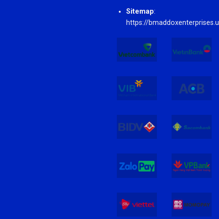
Sitemap
:
https://bmaddoxenterprises.