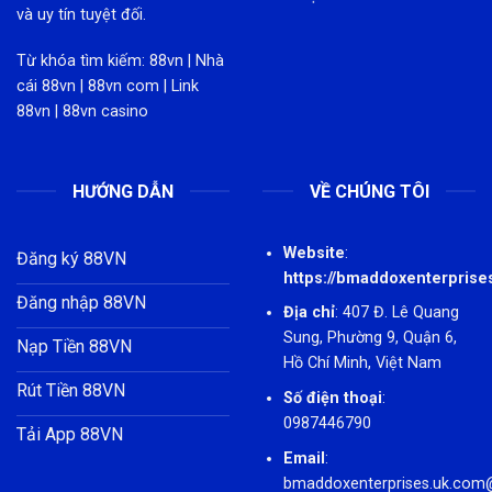
và uy tín tuyệt đối.
Từ khóa tìm kiếm: 88vn | Nhà
cái 88vn | 88vn com | Link
88vn | 88vn casino
HƯỚNG DẪN
VỀ CHÚNG TÔI
Website
:
Đăng ký 88VN
https://bmaddoxenterprise
Đăng nhập 88VN
Địa chỉ
: 407 Đ. Lê Quang
Sung, Phường 9, Quận 6,
Nạp Tiền 88VN
Hồ Chí Minh, Việt Nam
Rút Tiền 88VN
Số điện thoại
:
0987446790
Tải App 88VN
Email
:
bmaddoxenterprises.uk.com