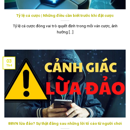
Tỷ lệ cá cược | Những điều cần biết trước khi đặt cược
Tỷ lệ cá cược đóng vai trò quyết định trong mỗi ván cược, ảnh
hưởng [...]
03
Th4
88VN lừa đảo? Sự thật đằng sau những lời tố cáo từ người chơi