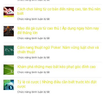
Mẹo
Chơi
Cách chơi liêng từ cơ bản đến nâng cao, tân thủ nên
Phỏm
biết
hiệu
Chức năng bình luận bị tắt
ở
quả
Cách
|
chơi
Mẹo đá gà cựa từ cao thủ | Áp dụng ngay hôm nay
Bí
liêng
quyết
để thắng lớn
từ
giúp
Chức năng bình luận bị tắt
ở
cơ
bạn
Mẹo
bản
thắng
đá
Cẩm nang thuật ngữ Poker: Nắm vững luật chơi và
đến
mọi
gà
nâng
chiến thuật
ván
cựa
cao,
bài
Chức năng bình luận bị tắt
ở
từ
tân
Cẩm
cao
thủ
nang
Khám phá những mẹo bắt kèo phạt góc đỉnh cao
thủ
nên
thuật
|
biết
Chức năng bình luận bị tắt
ở
ngữ
Áp
Khám
Poker:
dụng
phá
Tỷ lệ cá cược | Những điều cần biết trước khi đặt
Nắm
ngay
những
vững
cược
hôm
mẹo
luật
nay
Chức năng bình luận bị tắt
ở
bắt
chơi
để
Tỷ
kèo
và
thắng
lệ
phạt
chiến
lớn
cá
góc