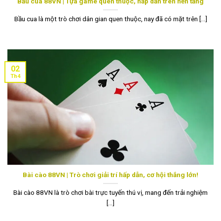
Bầu cua 88VN | Tựa game quen thuộc, hấp dẫn trên nền tảng
Bầu cua là một trò chơi dân gian quen thuộc, nay đã có mặt trên [...]
02
Th4
Bài cào 88VN | Trò chơi giải trí hấp dẫn, cơ hội thắng lớn!
Bài cào 88VN là trò chơi bài trực tuyến thú vị, mang đến trải nghiệm
[...]