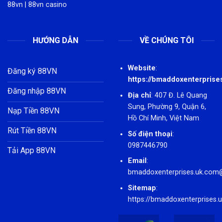
88vn | 88vn casino
HƯỚNG DẪN
VỀ CHÚNG TÔI
Website
:
Đăng ký 88VN
https://bmaddoxenterprise
Đăng nhập 88VN
Địa chỉ
: 407 Đ. Lê Quang
Sung, Phường 9, Quận 6,
Nạp Tiền 88VN
Hồ Chí Minh, Việt Nam
Rút Tiền 88VN
Số điện thoại
:
0987446790
Tải App 88VN
Email
:
bmaddoxenterprises.uk.com
Sitemap
:
https://bmaddoxenterprises.